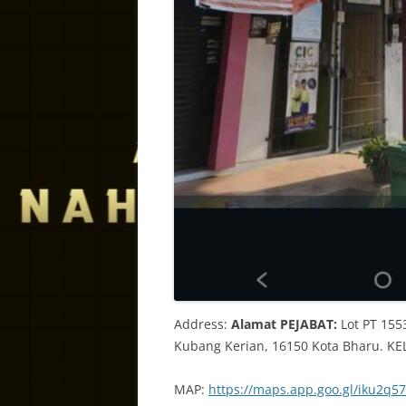
Address:
Alamat PEJABAT:
Lot PT 155
Kubang Kerian, 16150 Kota Bharu. K
MAP:
https://maps.app.goo.gl/iku2q